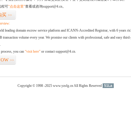
流程可
“点击这里”
查看或咨询support@4.cn。
购买
>>
erview:
orld leading domain escrow service platform and ICANN-Accredited Registrar, with 6 years ri
 transaction volume every year. We promise our clients with professional, safe and easy third-
.
d process, you can
“visit here”
or contact support@4.cn.
NOW
>>
Copyright © 1998 -2025 www.yzsfg.cn All Rights Reserved
51La