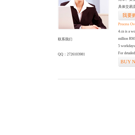
具体交易
我要
Process Ov
4.cn is a w
million RMB
联系我们
5 workdays
For detaile
QQ：2726103981
BUY 