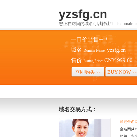
yzsfg.cn
您正在访问的域名可以转让!This domain name i
一口价出售中！
域名
yzsfg.cn
Domain Name:
售价
CNY 999.00
Listing Price:
立即购买
BUY NOW
>>
>>
域名交易方式：
通过金名网(
金名网(4
简单、安